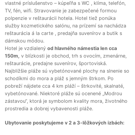
vlastné príslušenstvo – kúpeľňa s WC , klíma, telefón,
TV, fén, wifi. Stravovanie je zabezpečené formou
polpenzie v reštaurácii hotela. Hotel tiež ponúka
služby kozmetického salónu, na prízemí sa nachádza
reštaurácia á la carte , predajňa suvenírov a butik s
dámskou módou.
Hotel je vzdialený
od hlavného námestia len cca
150m,
v blízkosti je obchod, trh s ovocím, zmenárne,
reštaurácie, predajne suvenírov, športoviská.
Najbližšie pláže sú vybetónované plochy na slnenie so
schodíkmi do mora a pláž s jemným štrkom. Po
pobreží nájdete cca 4 km pláží – štrkovité, skalnaté,
vybetónované. Niektoré pláže sú ocenené „Modrou
zástavou“, ktorá je symbolom kvality mora, životného
prostredia a dobrej vybavenosti pláže.
Ubytovanie poskytujeme v 2 a 3-lôžkových izbách: