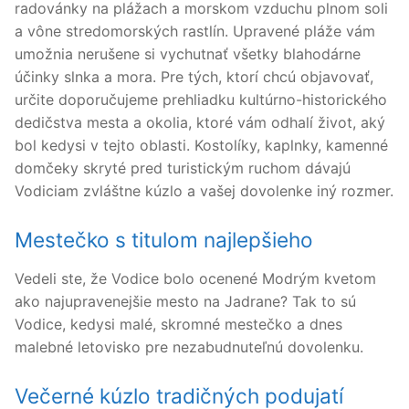
radovánky na plážach a morskom vzduchu plnom soli
a vône stredomorských rastlín. Upravené pláže vám
umožnia nerušene si vychutnať všetky blahodárne
účinky slnka a mora. Pre tých, ktorí chcú objavovať,
určite doporučujeme prehliadku kultúrno-historického
dedičstva mesta a okolia, ktoré vám odhalí život, aký
bol kedysi v tejto oblasti. Kostolíky, kaplnky, kamenné
domčeky skryté pred turistickým ruchom dávajú
Vodiciam zvláštne kúzlo a vašej dovolenke iný rozmer.
Mestečko s titulom najlepšieho
Vedeli ste, že Vodice bolo ocenené Modrým kvetom
ako najupravenejšie mesto na Jadrane? Tak to sú
Vodice, kedysi malé, skromné mestečko a dnes
malebné letovisko pre nezabudnuteľnú dovolenku.
Večerné kúzlo tradičných podujatí