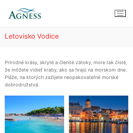
Preskočiť
na
obsah
Letovisko Vodice
Prírodné krásy, skryté a členité zátoky, more tak čisté,
že môžete vidieť kraby, ako sa hrajú na morskom dne.
Pláže, na ktorých zažijete neopakovateľné morské
dobrodružstvá.