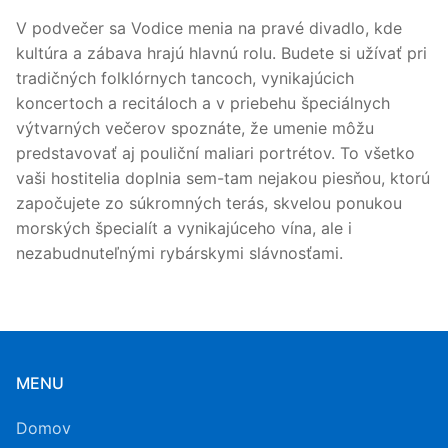
V podvečer sa Vodice menia na pravé divadlo, kde
kultúra a zábava hrajú hlavnú rolu. Budete si užívať pri
tradičných folklórnych tancoch, vynikajúcich
koncertoch a recitáloch a v priebehu špeciálnych
výtvarných večerov spoznáte, že umenie môžu
predstavovať aj pouliční maliari portrétov. To všetko
vaši hostitelia doplnia sem-tam nejakou piesňou, ktorú
započujete zo súkromných terás, skvelou ponukou
morských špecialít a vynikajúceho vína, ale i
nezabudnuteľnými rybárskymi slávnosťami.
MENU
Domov