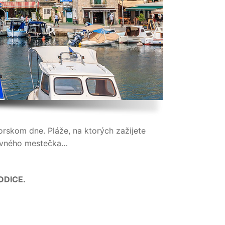
morskom dne. Pláže, na ktorých zažijete
rovného mestečka…
ODICE.