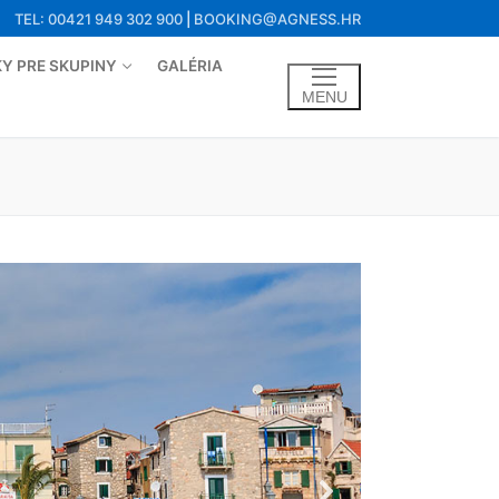
TEL: 00421 949 302 900
|
BOOKING@AGNESS.HR
Y PRE SKUPINY
GALÉRIA
MENU