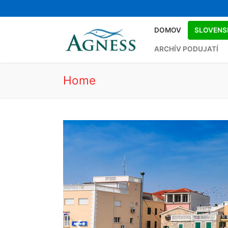
Preskočiť
na
obsah
DOMOV
SLOVENS
ARCHÍV PODUJATÍ
Home