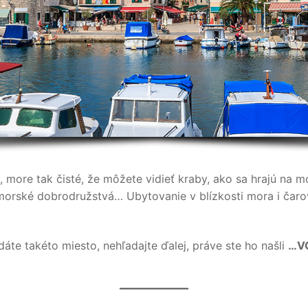
y, more tak čisté, že môžete vidieť kraby, ako sa hrajú na 
orské dobrodružstvá… Ubytovanie v blízkosti mora i ča
dáte takéto miesto, nehľadajte ďalej, práve ste ho našli
…V