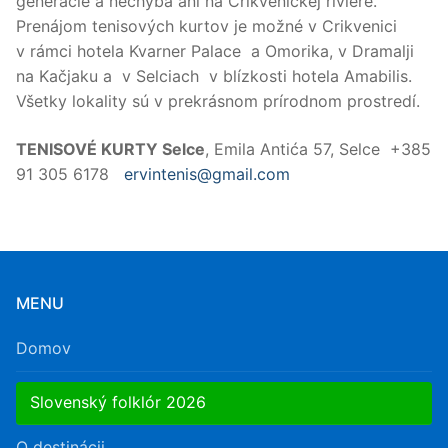
generácie a nechýba ani na Crikvenickej riviére.
Prenájom tenisových kurtov je možné v Crikvenici
v rámci hotela Kvarner Palace a Omorika, v Dramalji
na Kačjaku a v Selciach v blízkosti hotela Amabilis.
Všetky lokality sú v prekrásnom prírodnom prostredí.
TENISOVÉ KURTY Selce
, Emila Antića 57, Selce +385
91 305 6178
ervintenis@gmail.com
MENU
Domov
Slovenský folklór 2026
O destinácii