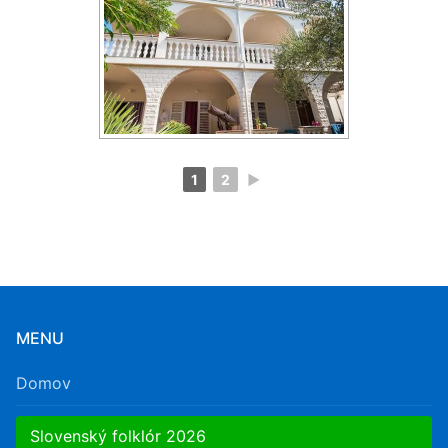
1
2
►
MENU
Domov
Slovenský folklór 2026